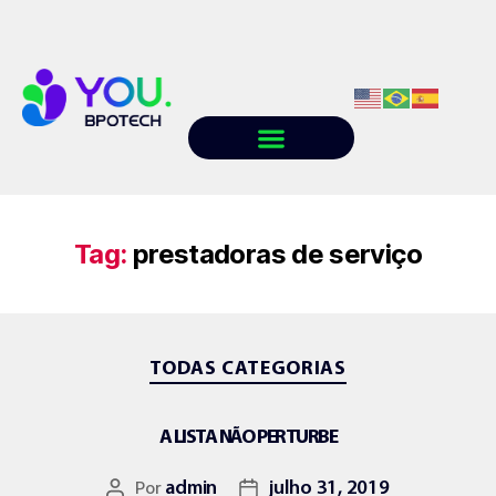
Quem somos
Conteúdo
Trabalhe conosco
Tag:
prestadoras de serviço
TODAS CATEGORIAS
A LISTA NÃO PERTURBE
Por
admin
julho 31, 2019