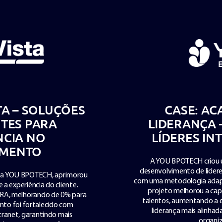
ADEMIA DE
CASE: ANALYT
– FORMANDO
PARA MELHO
TERNAMENTE
NO N
m programa interno de
A implementação do Speec
s, garantindo engajamento
BPOTECH monitorar 100% d
da à cultura da empresa. O
padrões de sucesso e ot
citação e a retenção de
resultou em um atendiment
iciência e garantindo uma
tempo de chamadas e aumen
aos valores e objetivos
tornando o processo mais e
cionais.