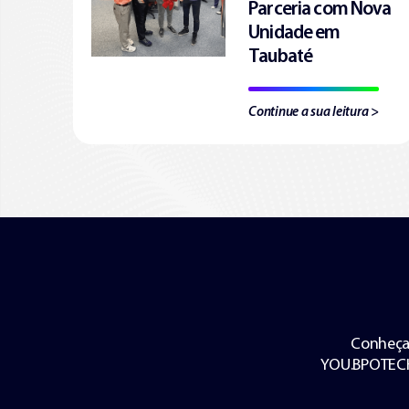
Parceria com Nova
Unidade em
Taubaté
Continue a sua leitura >
Conheça 
YOU.BPOTECH.