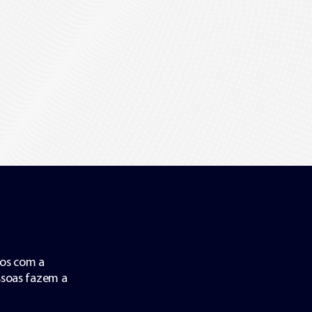
dos com a
ssoas fazem a