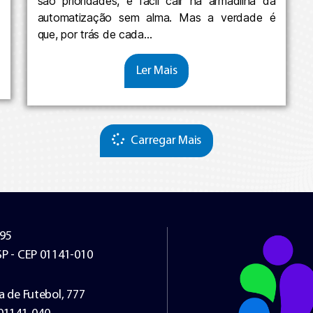
são prioridades, é fácil cair na armadilha da
automatização sem alma. Mas a verdade é
que, por trás de cada…
Ler Mais
Carregar Mais
295
SP - CEP 01141-010
a de Futebol, 777