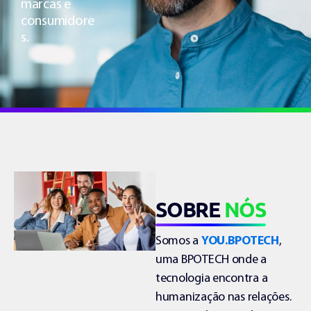
marcas e
consumidore
s.
SOBRE
NÓS
Somos a
YOU.BPOTECH
,
uma BPOTECH onde a
tecnologia encontra a
humanização nas relações.