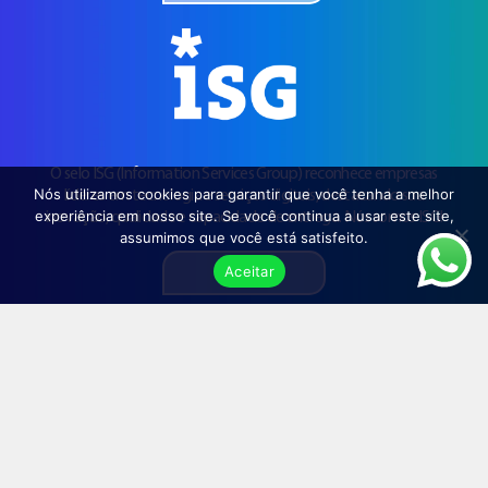
O selo ISG (Information Services Group) reconhece empresas
Nós utilizamos cookies para garantir que você tenha a melhor
líderes em tecnologia e serviços digitais, destacando sua
experiência em nosso site. Se você continua a usar este site,
inovação, qualidade e capacidade de entrega. Nós somos ISG!
assumimos que você está satisfeito.
Aceitar
2023
NOSSOS
NÚMEROS