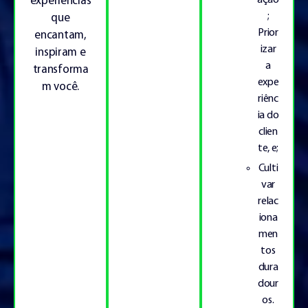
experiências
;
que
Prior
encantam,
izar
inspiram e
a
transforma
expe
m você.
riênc
ia do
clien
te, e;
Culti
var
relac
iona
men
tos
dura
dour
os.