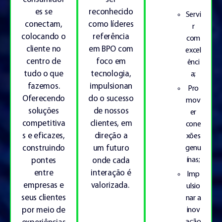
reconhecido
es se
Servi
como líderes
conectam,
r
referência
colocando o
com
em BPO com
cliente no
excel
foco em
centro de
ênci
tecnologia,
tudo o que
a;
impulsionan
fazemos.
Pro
do o sucesso
Oferecendo
mov
de nossos
soluções
er
clientes, em
competitiva
cone
direção a
s e eficazes,
xões
um futuro
genu
construindo
ínas;
onde cada
pontes
interação é
entre
Imp
valorizada.
empresas e
ulsio
seus clientes
nar a
inov
por meio de
ação