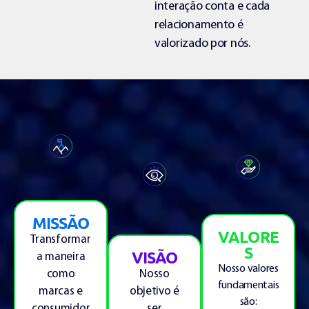
interação conta e cada
relacionamento é
valorizado por nós.
MISSÃO
VALORE
Transformar
S
VISÃO
a maneira
Nosso valores
Nosso
como
fundamentais
objetivo é
marcas e
são:
ser
consumidor