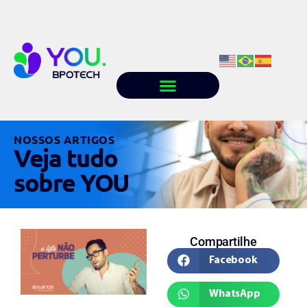
Quem somos
Conteúdo
Trabalhe conosco
NOSSOS ARTIGOS
Veja tudo
sobre YOU
Compartilhe
Facebook
WhatsApp