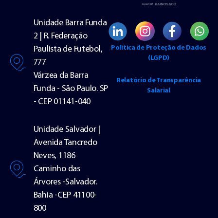
Unidade Barra Funda
2 | R. Federação
Política de Proteção de Dados
Paulista de Futebol,
(LGPD)
777
Várzea da Barra
Relatório de Transparência
Funda - São Paulo. SP
Salarial
- CEP 01141-040
Unidade Salvador |
Avenida Tancredo
Neves, 1186
Caminho das
Árvores -Salvador.
Bahia -CEP 41100-
800