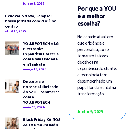
junho 9, 2025
Por que a YOU
é a melhor
Renovar o Novo, Sempre:
escolha?
nossa jornada com VOCÊ no
centro
abril 16, 2025
No cenário atual, em
que eficiência e
YOU.BPOTECH e LG
Electronics
personalização se
Expandem Parceria
tornaram fatores
com Nova Unidade
decisivos na
em Taubaté
experiência do cliente,
março 19, 2025
a tecnologia tem
desempenhado um
Descubra o
Potencial Ilimitado
papel fundamental na
do Seu E-commerce
transformação
com a
YOU.BPOTECH
maio 13, 2024
Junho 9, 2025
Black Friday KAINOS
&CO: Uma Jornada