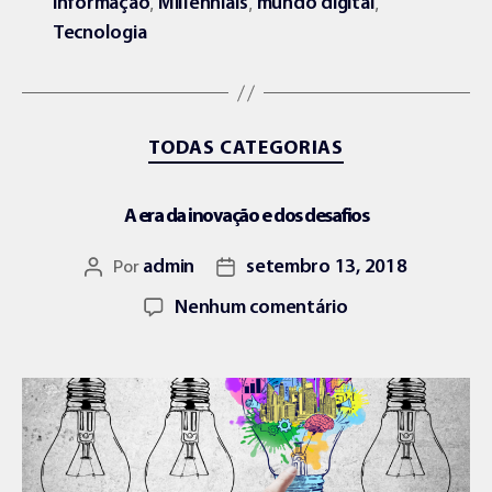
,
,
,
informação
Millennials
mundo digital
Tecnologia
TODAS CATEGORIAS
A era da inovação e dos desafios
Por
admin
setembro 13, 2018
Nenhum comentário