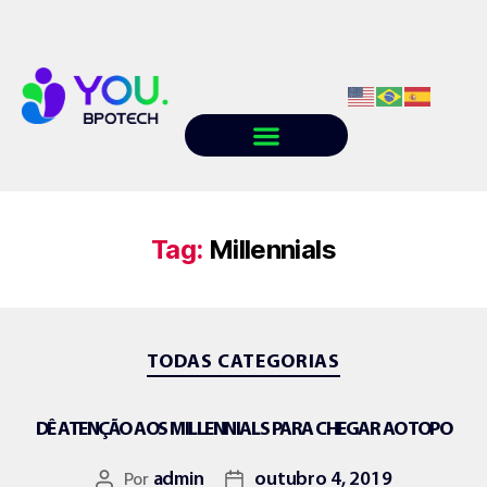
Quem somos
Conteúdo
Trabalhe conosco
Tag:
Millennials
TODAS CATEGORIAS
DÊ ATENÇÃO AOS MILLENNIALS PARA CHEGAR AO TOPO
Por
admin
outubro 4, 2019