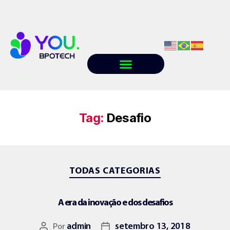
Quem somos
Conteúdo
Trabalhe conosco
Tag:
Desafio
TODAS CATEGORIAS
A era da inovação e dos desafios
Por
admin
setembro 13, 2018