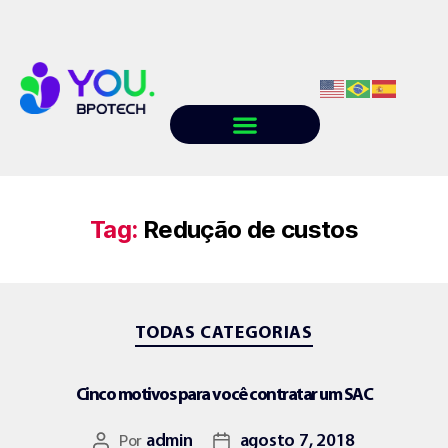
Quem somos
Conteúdo
Trabalhe conosco
Tag:
Redução de custos
TODAS CATEGORIAS
Cinco motivos para você contratar um SAC
Por
admin
agosto 7, 2018