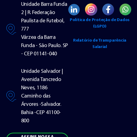
Unidade Barra Funda
2 | R. Federação
Política de Proteção de Dados
Paulista de Futebol,
(LGPD)
777
Várzea da Barra
Relatório de Transparência
Funda - São Paulo. SP
Salarial
- CEP 01141-040
Unidade Salvador |
Avenida Tancredo
Neves, 1186
Caminho das
Árvores -Salvador.
Bahia -CEP 41100-
800