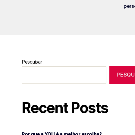
pers
Pesquisar
PESQU
Recent Posts
Por que a YOU é a melhor escolha?