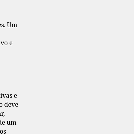
es. Um
ivo e
ivas e
o deve
r,
 de um
os