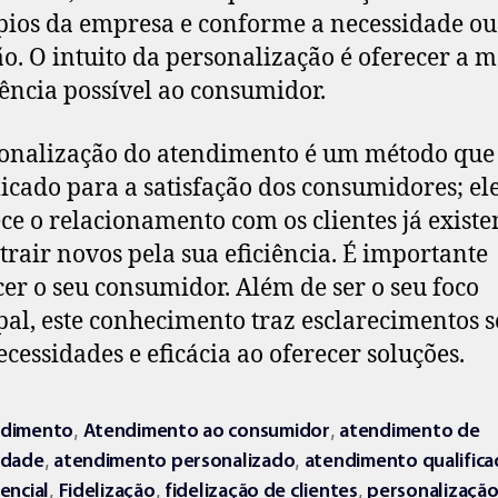
pios da empresa e conforme a necessidade ou
ão. O intuito da personalização é oferecer a 
ência possível ao consumidor.
onalização do atendimento é um método que
licado para a satisfação dos consumidores; el
ece o relacionamento com os clientes já existe
trair novos pela sua eficiência. É importante
er o seu consumidor. Além de ser o seu foco
pal, este conhecimento traz esclarecimentos 
ecessidades e eficácia ao oferecer soluções.
,
,
dimento
Atendimento ao consumidor
atendimento de
,
,
idade
atendimento personalizado
atendimento qualific
,
,
,
encial
Fidelização
fidelização de clientes
personalizaçã