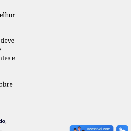
melhor
 deve
e
ntes e
sobre
,
ado
,
o