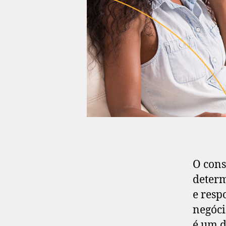
O cons
determ
e resp
negóci
é um d