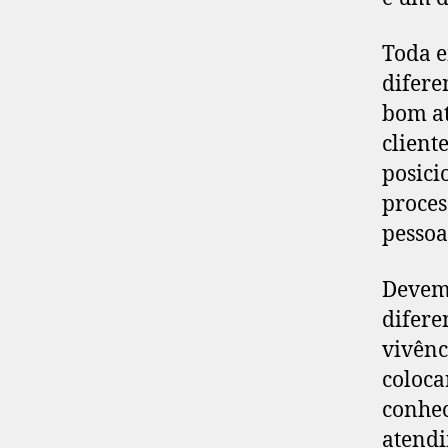
Toda e
difere
bom at
client
posici
proces
pessoa
Devemo
difere
vivênc
coloca
conhec
atendi