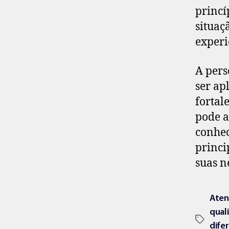
princí
situaç
experi
A pers
ser ap
fortal
pode a
conhec
princi
suas n
Aten
qual
difer