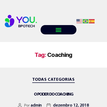
Quem somos
Conteúdo
Trabalhe conosco
Tag:
Coaching
TODAS CATEGORIAS
O PODER DO COACHING
Por
admin
dezembro 12, 2018