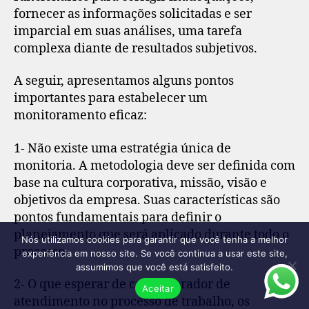
fornecer as informações solicitadas e ser
imparcial em suas análises, uma tarefa
complexa diante de resultados subjetivos.
A seguir, apresentamos alguns pontos
importantes para estabelecer um
monitoramento eficaz:
1- Não existe uma estratégia única de
monitoria. A metodologia deve ser definida com
base na cultura corporativa, missão, visão e
objetivos da empresa. Suas características são
pontos fundamentais para definir o
planejamento que será aplicado durante todo o
Nós utilizamos cookies para garantir que você tenha a melhor
processo.
experiência em nosso site. Se você continua a usar este site,
assumimos que você está satisfeito.
2- O que esperar de cada operador de
Aceitar
atendimento no processo de trabalho, os