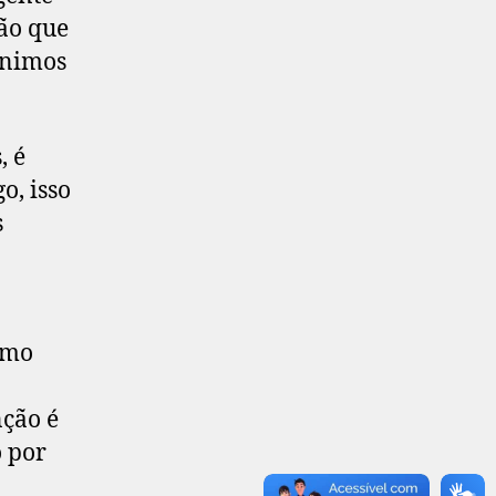
tão que
ínimos
, é
o, isso
s
rmo
nção é
o por