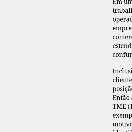
Em uma
trabal
operad
empres
comerc
estend
confun
Inclus
client
posiçã
Então 
TME (T
exempl
motivo