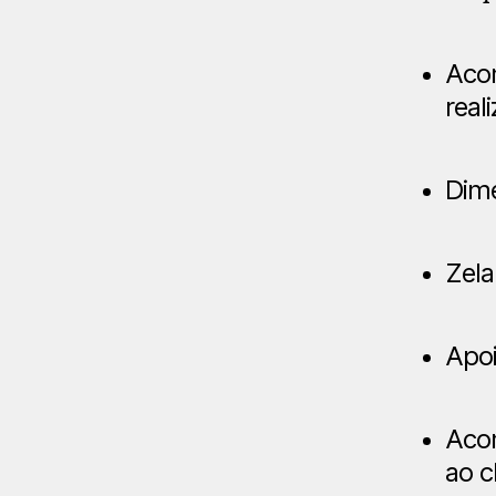
Aco
real
Dime
Zela
Apoi
Acom
ao c