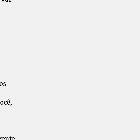
os
ocê,
gente