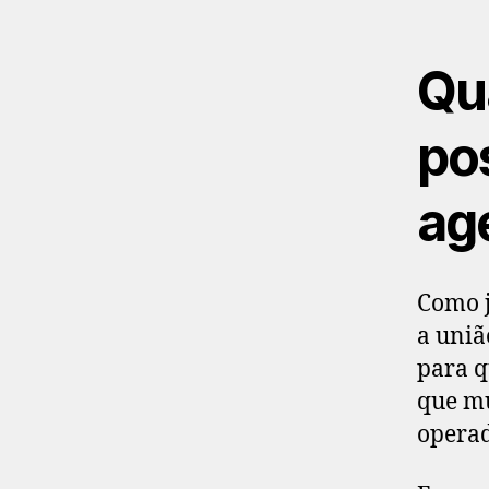
Qua
po
ag
Como j
a uniã
para q
que m
opera