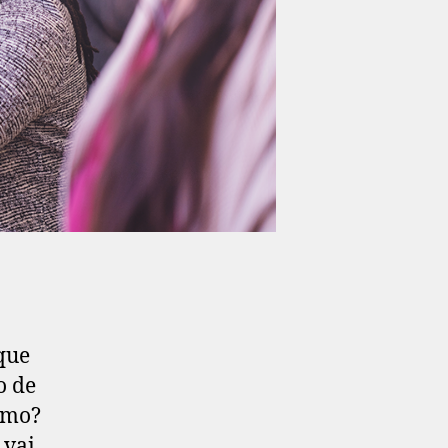
que
o de
ermo?
 vai