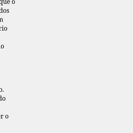
que o
dos
em
rio
do
a
o.
do
r o