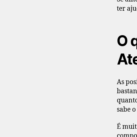
ter aj
O 
At
As pos
bastan
quanto
sabe o
É muit
compos