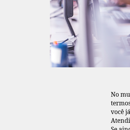
No mun
termos
você j
Atendi
Se ain