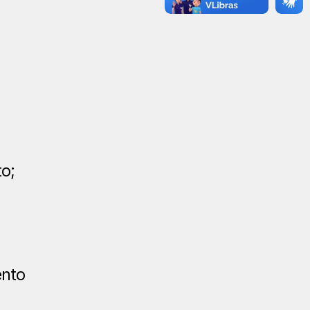
to;
ento