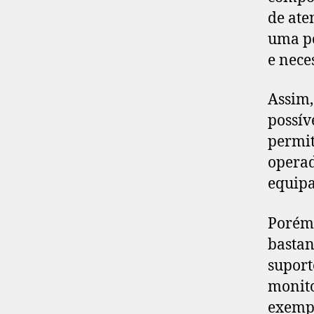
de ate
uma po
e nece
Assim,
possív
permit
operad
equip
Porém,
bastan
suport
monito
exemp