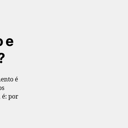
 e
?
ento é
os
 é: por