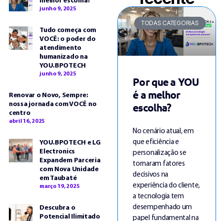
melhor escolha?
junho 9, 2025
TODAS CATEGORIAS
Tudo começa com
VOCÊ: o poder do
atendimento
humanizado na
YOU.BPOTECH
junho 9, 2025
Por que a YOU
é a melhor
Renovar o Novo, Sempre:
escolha?
nossa jornada com VOCÊ no
centro
abril 16, 2025
No cenário atual, em
que eficiência e
YOU.BPOTECH e LG
Electronics
personalização se
Expandem Parceria
tornaram fatores
com Nova Unidade
decisivos na
em Taubaté
experiência do cliente,
março 19, 2025
a tecnologia tem
desempenhado um
Descubra o
Potencial Ilimitado
papel fundamental na