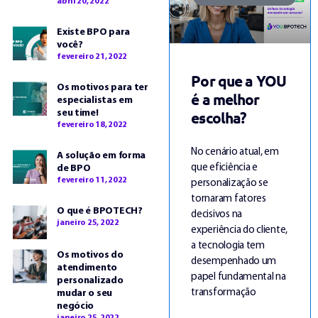
abril 20, 2022
Existe BPO para
você?
fevereiro 21, 2022
Por que a YOU
Os motivos para ter
é a melhor
especialistas em
escolha?
seu time!
fevereiro 18, 2022
No cenário atual, em
A solução em forma
que eficiência e
de BPO
fevereiro 11, 2022
personalização se
tornaram fatores
O que é BPOTECH?
decisivos na
janeiro 25, 2022
experiência do cliente,
a tecnologia tem
Os motivos do
desempenhado um
atendimento
papel fundamental na
personalizado
transformação
mudar o seu
negócio
janeiro 25, 2022