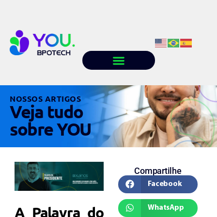
Quem somos
Conteúdo
Trabalhe conosco
NOSSOS ARTIGOS
Veja tudo
sobre YOU
Compartilhe
Facebook
A Palavra do
WhatsApp