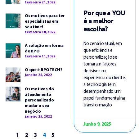
fevereiro 21, 2022
Por que a YOU
Os motivos para ter
é a melhor
especialistas em
escolha?
seu time!
fevereiro 18, 2022
No cenário atual, em
A solução em forma
que eficiência e
de BPO
fevereiro 11, 2022
personalização se
tornaram fatores
O que é BPOTECH?
decisivos na
janeiro 25, 2022
experiência do cliente,
a tecnologia tem
Os motivos do
desempenhado um
atendimento
papel fundamental na
personalizado
transformação
mudar o seu
negócio
janeiro 25, 2022
Junho 9, 2025
1
2
3
4
5