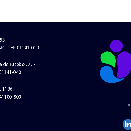
295
SP - CEP 01141-010
a de Futebol, 777
 01141-040
, 1186
 41100-800