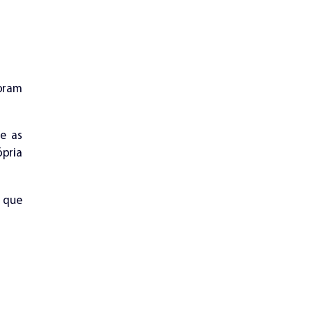
foram
 e as
ópria
s que