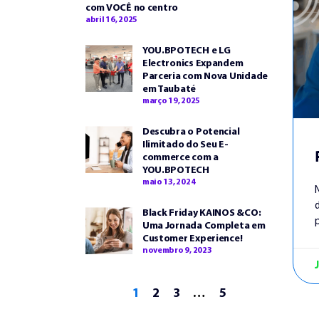
com VOCÊ no centro
abril 16, 2025
YOU.BPOTECH e LG
Electronics Expandem
Parceria com Nova Unidade
em Taubaté
março 19, 2025
Descubra o Potencial
Ilimitado do Seu E-
commerce com a
YOU.BPOTECH
maio 13, 2024
Black Friday KAINOS &CO:
Uma Jornada Completa em
Customer Experience!
novembro 9, 2023
1
2
3
…
5