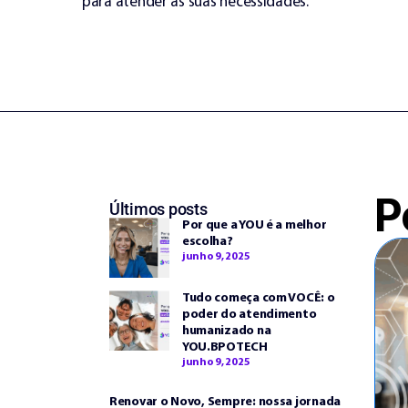
para atender às suas necessidades.
P
Últimos posts
Por que a YOU é a melhor
escolha?
junho 9, 2025
Tudo começa com VOCÊ: o
poder do atendimento
humanizado na
YOU.BPOTECH
junho 9, 2025
Renovar o Novo, Sempre: nossa jornada