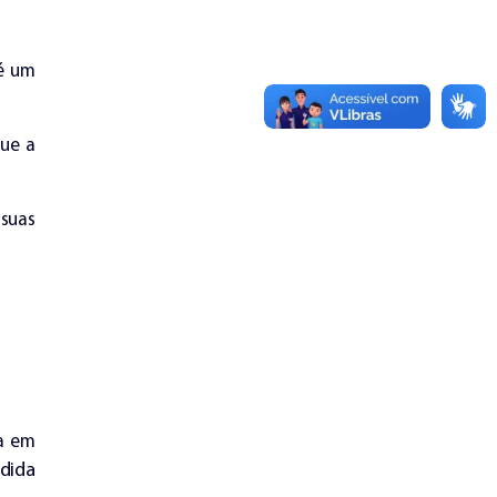
 é um
que a
suas
a em
dida