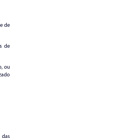
de de
os de
o, ou
zado
 das