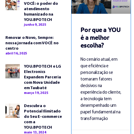
VOCÊ: o poder do
atendimento
humanizado na
YOU.BPOTECH
junho 9, 2025
Por que a YOU
é a melhor
Renovar o Novo, Sempre:
escolha?
nossa jornada com VOCÊ no
centro
abril 16, 2025
No cenário atual, em
que eficiência e
YOU.BPOTECH e LG
Electronics
personalização se
Expandem Parceria
tornaram fatores
com Nova Unidade
decisivos na
em Taubaté
experiência do cliente,
março 19, 2025
a tecnologia tem
desempenhado um
Descubra o
Potencial Ilimitado
papel fundamental na
do Seu E-commerce
transformação
com a
YOU.BPOTECH
maio 13, 2024