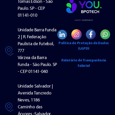
Tomas Edson - São
Paulo. SP - CEP
01141-010
Unidade Barra Funda
2 | R. Federação
Política de Proteção de Dados
Paulista de Futebol,
(LGPD)
777
Várzea da Barra
Relatório de Transparência
Funda - São Paulo. SP
Salarial
- CEP 01141-040
Unidade Salvador |
Avenida Tancredo
Neves, 1186
Caminho das
Árvores -Salvador.