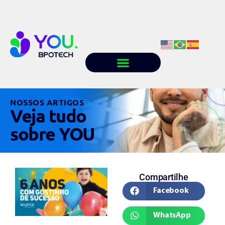
Quem somos
Conteúdo
Trabalhe conosco
NOSSOS ARTIGOS
Veja tudo
sobre YOU
Compartilhe
Facebook
WhatsApp